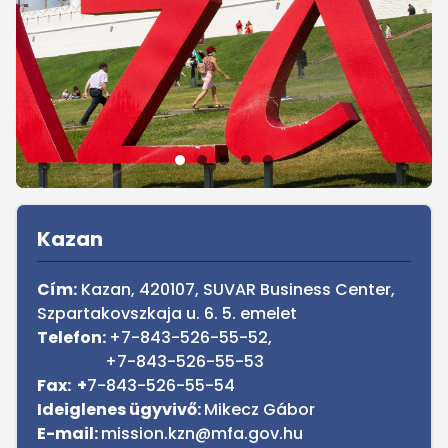
Sidebar
Kazan
Cím:
Kazan, 420107, SUVAR Business Center,
Szpartakovszkaja u. 6. 5. emelet
Telefon:
+7-843-526-55-52,
+7-843-526-55-53
Fax: +
7-843-526-55-54
Ideiglenes ügyvivő:
Mikecz Gábor
E-mail:
mission.kzn@mfa.gov.hu