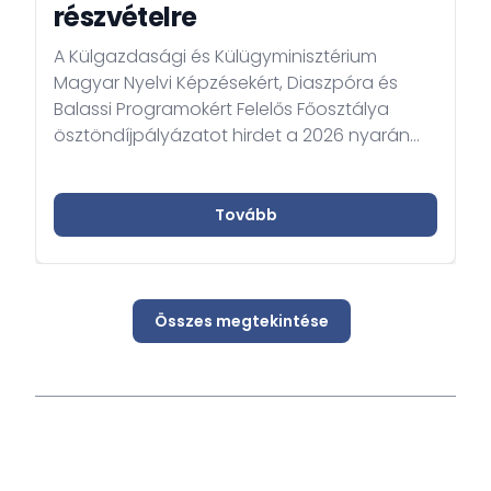
részvételre
A Külgazdasági és Külügyminisztérium
Magyar Nyelvi Képzésekért, Diaszpóra és
Balassi Programokért Felelős Főosztálya
ösztöndíjpályázatot hirdet a 2026 nyarán
megrendezésre kerülő Balassi Nyári
Egyetemen való részvételre.
Tovább
Összes megtekintése