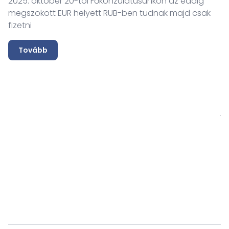
2025. október 20-tól Főkonzulátusunkon az eddig
megszokott EUR helyett RUB-ben tudnak majd csak
fizetni
Tovább
Tá
D
2
F
j
ma
2
v
be