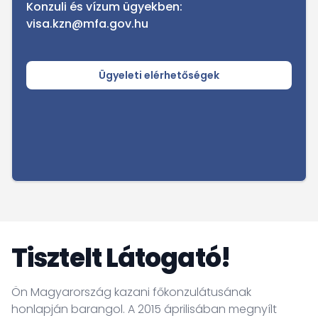
Konzuli és vízum ügyekben:
visa.kzn@mfa.gov.hu
Ügyeleti elérhetőségek
Tisztelt Látogató!
Ön Magyarország kazani főkonzulátusának
honlapján barangol. A 2015 áprilisában megnyílt